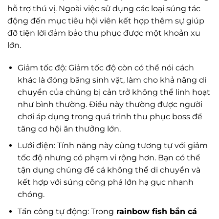
hỗ trợ thú vị. Ngoài việc sử dụng các loại súng tác
động đến mục tiêu hội viên kết hợp thêm sự giúp
đỡ tiện lời đảm bảo thu phục được một khoản xu
lớn.
Giảm tốc độ: Giảm tốc độ còn có thể nói cách
khác là đóng băng sinh vật, làm cho khả năng di
chuyển của chúng bị cản trở không thể linh hoạt
như bình thường. Điều này thường được người
chơi áp dụng trong quá trình thu phục boss để
tăng cơ hội ăn thưởng lớn.
Lưới điện: Tính năng này cũng tương tự với giảm
tốc độ nhưng có phạm vi rộng hơn. Bạn có thể
tận dụng chúng để cá không thể di chuyển và
kết hợp với súng công phá lớn hạ gục nhanh
chóng.
Tấn công tự động: Trong
rainbow fish bắn cá