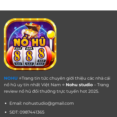
NOHU
⭐Trang tin tức chuyên giới thiệu các nhà cái
nổ hũ uy tín nhất Việt Nam ⭐
Nohu studio
– Trang
review nổ hũ đổi thưởng trực tuyến hot 2025.
Email:
nohustudio@gmail.com
SĐT: 0987441365