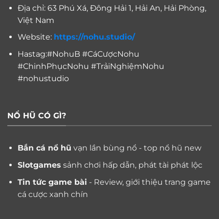
Địa chỉ: 63 Phú Xá, Đông Hải 1, Hải An, Hải Phòng,
Việt Nam
Website:
https://nohu.studio/
Hastag:#NohuB #CáCượcNohu
#ChinhPhụcNohu #TrảiNghiệmNohu
#nohustudio
NỔ HŨ CÓ GÌ?
Bắn cá nổ hũ
vạn lần bùng nổ - top nổ hũ new
Slotgames
sảnh chơi hấp dẫn, phát tài phát lộc
Tin tức game bài
- Review, giới thiệu trang game
cá cược xanh chín