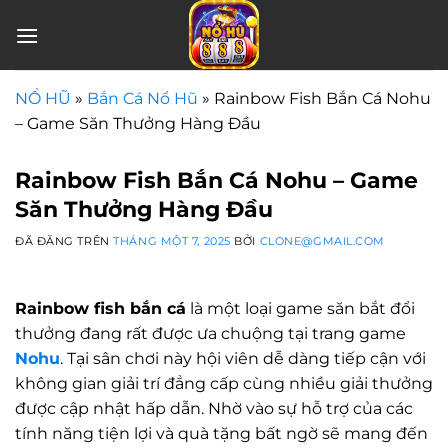
Chuyển
đến
nội
dung
NỔ HŨ
»
Bắn Cá Nổ Hũ
»
Rainbow Fish Bắn Cá Nohu
– Game Săn Thưởng Hàng Đầu
Rainbow Fish Bắn Cá Nohu – Game
Săn Thưởng Hàng Đầu
ĐÃ ĐĂNG TRÊN
THÁNG MỘT 7, 2025
BỞI
CLONE@GMAIL.COM
Rainbow fish bắn cá
là một loại game săn bắt đổi
thưởng đang rất được ưa chuộng tại trang game
Nohu
. Tại sân chơi này hội viên dễ dàng tiếp cận với
không gian giải trí đẳng cấp cùng nhiều giải thưởng
được cập nhật hấp dẫn. Nhờ vào sự hỗ trợ của các
tính năng tiện lợi và quà tặng bất ngờ sẽ mang đến