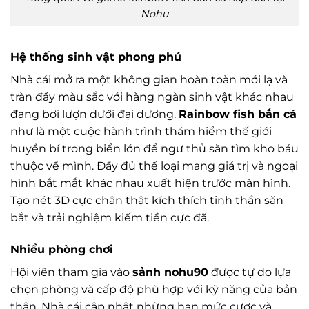
Nohu
Hệ thống sinh vật phong phú
Nhà cái mở ra một không gian hoàn toàn mới lạ và
tràn đầy màu sắc với hàng ngàn sinh vật khác nhau
đang bơi lượn dưới đại dương.
Rainbow fish bắn cá
như là một cuộc hành trình thám hiểm thế giới
huyền bí trong biển lớn để ngư thủ săn tìm kho báu
thuộc về mình. Đầy đủ thể loại mang giá trị và ngoại
hình bắt mắt khác nhau xuất hiện trước màn hình.
Tạo nét 3D cực chân thật kích thích tinh thần săn
bắt và trải nghiệm kiếm tiền cực đã.
Nhiều phòng chơi
Hội viên tham gia vào
sảnh nohu90
được tự do lựa
chọn phòng và cấp độ phù hợp với kỹ năng của bản
thân. Nhà cái cập nhật những hạn mức cược và