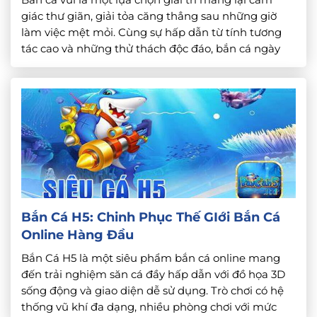
giác thư giãn, giải tỏa căng thẳng sau những giờ
làm việc mệt mỏi. Cùng sự hấp dẫn từ tính tương
tác cao và những thử thách độc đáo, bắn cá ngày
càng chiếm được cảm tình của nhiều người chơi.
Hãy cùng…
Bắn Cá H5: Chinh Phục Thế GIới Bắn Cá
Online Hàng Đầu
Bắn Cá H5 là một siêu phẩm bắn cá online mang
đến trải nghiệm săn cá đầy hấp dẫn với đồ họa 3D
sống động và giao diện dễ sử dụng. Trò chơi có hệ
thống vũ khí đa dạng, nhiều phòng chơi với mức