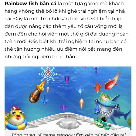
Rainbow fish bắn cá
là một tựa game mà khách
hàng không thể bỏ lỡ khi ghé trải nghiệm tại nhà
cái. Đây là một trò chơi săn bắt sinh vật biển hấp
dẫn được nâng cấp thêm yếu tố cầu vồng mới lạ
đem đến cho hội viên một thế giới đại dương hoàn
toàn mới. Đặc biệt khi trải nghiệm tại nohu bạn có
thể tận hưởng nhiều ưu điểm nổi bật mang đến
những trải nghiệm hoàn hảo.
Tổng quan về game rainbow fish bắn cá hấp dẫn tại