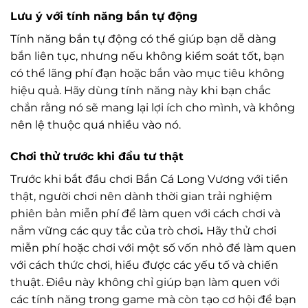
Lưu ý với tính năng bắn tự động
Tính năng bắn tự động có thể giúp bạn dễ dàng
bắn liên tục, nhưng nếu không kiểm soát tốt, bạn
có thể lãng phí đạn hoặc bắn vào mục tiêu không
hiệu quả. Hãy dùng tính năng này khi bạn chắc
chắn rằng nó sẽ mang lại lợi ích cho mình, và không
nên lệ thuộc quá nhiều vào nó.
Chơi thử trước khi đầu tư thật
Trước khi bắt đầu chơi Bắn Cá Long Vương với tiền
thật, người chơi nên dành thời gian trải nghiệm
phiên bản miễn phí để làm quen với cách chơi và
nắm vững các quy tắc của trò chơi
.
Hãy thử chơi
miễn phí hoặc chơi với một số vốn nhỏ để làm quen
với cách thức chơi, hiểu được các yếu tố và chiến
thuật. Điều này không chỉ giúp bạn làm quen với
các tính năng trong game mà còn tạo cơ hội để bạn