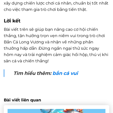
xây dựng chiến lược chơi cá nhân, chuẩn bị tốt nhất
cho việc tham gia trò chơi bằng tiền thật.
Lời kết
Bài viết trên sẽ giúp bạn nâng cao cơ hội chiến
thắng, tận hưởng trọn vẹn niềm vui trong trò chơi
Bắn Cá Long Vương và nhận về những phần
thưởng hấp dẫn .Đừng ngần ngại thử sức ngay
hôm nay và trải nghiệm cảm giác hồi hộp, thú vị khi
săn cá và chiến thắng!
Tìm hiểu thêm:
bắn cá vui
Bài viết liên quan