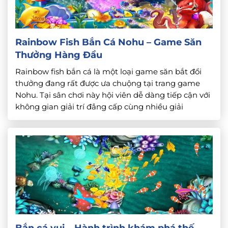
Rainbow Fish Bắn Cá Nohu – Game Săn
Thưởng Hàng Đầu
Rainbow fish bắn cá là một loại game săn bắt đổi
thưởng đang rất được ưa chuộng tại trang game
Nohu. Tại sân chơi này hội viên dễ dàng tiếp cận với
không gian giải trí đẳng cấp cùng nhiều giải
thưởng được cập nhật hấp dẫn. Nhờ vào sự hỗ trợ
của các tính…
Bắn cá vui – Hành trình khám phá thế