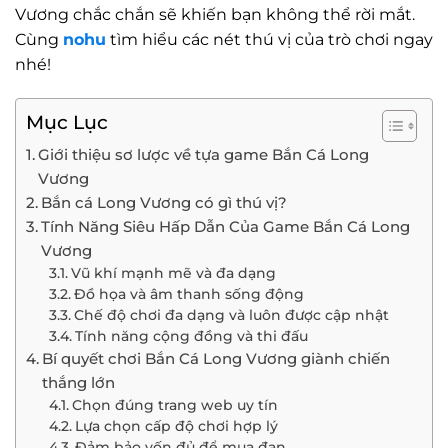
Vương chắc chắn sẽ khiến bạn không thể rời mắt.
Cùng
nohu
tìm hiểu các nét thú vị của trò chơi ngay
nhé!
Mục Lục
Giới thiệu sơ lược về tựa game Bắn Cá Long
Vương
Bắn cá Long Vương có gì thú vị?
Tính Năng Siêu Hấp Dẫn Của Game Bắn Cá Long
Vương
Vũ khí mạnh mẽ và đa dạng
Đồ họa và âm thanh sống động
Chế độ chơi đa dạng và luôn được cập nhật
Tính năng cộng đồng và thi đấu
Bí quyết chơi Bắn Cá Long Vương giành chiến
thắng lớn
Chọn đúng trang web uy tín
Lựa chọn cấp độ chơi hợp lý
Đảm bảo vốn đủ để mua đạn