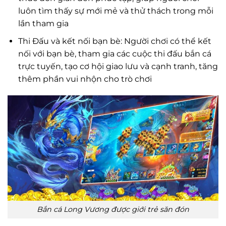
luôn tìm thấy sự mới mẻ và thử thách trong mỗi
lần tham gia
Thi Đấu và kết nối bạn bè: Người chơi có thể kết
nối với bạn bè, tham gia các cuộc thi đấu bắn cá
trực tuyến, tạo cơ hội giao lưu và cạnh tranh, tăng
thêm phần vui nhộn cho trò chơi
Bắn cá Long Vương được giới trẻ săn đón