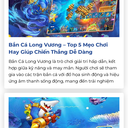
Bắn Cá Long Vương – Top 5 Mẹo Chơi
Hay Giúp Chiến Thắng Dễ Dàng
Bắn Cá Long Vương là trò chơi giải trí hấp dẫn, kết
hợp giữa kỹ năng và may mắn. Người chơi sẽ tham
gia vào các trận bắn cá với đồ họa sinh động và hiệu
ứng âm thanh sống động, mang đến trải nghiệm
thú vị. Với phần thưởng hấp dẫn, Bắn Cá Long…