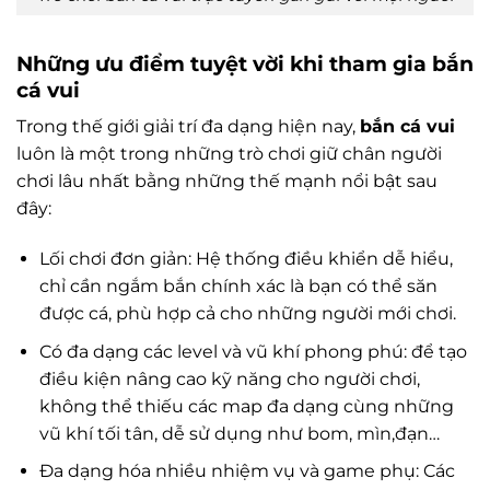
Những ưu điểm tuyệt vời khi tham gia bắn
cá vui
Trong thế giới giải trí đa dạng hiện nay,
bắn cá vui
luôn là một trong những trò chơi giữ chân người
chơi lâu nhất bằng những thế mạnh nổi bật sau
đây:
Lối chơi đơn giản: Hệ thống điều khiển dễ hiểu,
chỉ cần ngắm bắn chính xác là bạn có thể săn
được cá, phù hợp cả cho những người mới chơi.
Có đa dạng các level và vũ khí phong phú: để tạo
điều kiện nâng cao kỹ năng cho người chơi,
không thể thiếu các map đa dạng cùng những
vũ khí tối tân, dễ sử dụng như bom, mìn,đạn…
Đa dạng hóa nhiều nhiệm vụ và game phụ:
Các