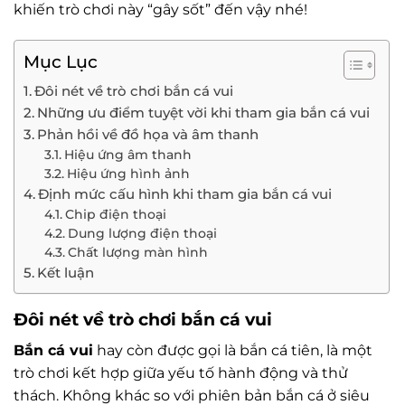
khiến trò chơi này “gây sốt” đến vậy nhé!
Mục Lục
Đôi nét về trò chơi bắn cá vui
Những ưu điểm tuyệt vời khi tham gia bắn cá vui
Phản hồi về đồ họa và âm thanh
Hiệu ứng âm thanh
Hiệu ứng hình ảnh
Định mức cấu hình khi tham gia bắn cá vui
Chip điện thoại
Dung lượng điện thoại
Chất lượng màn hình
Kết luận
Đôi nét về trò chơi bắn cá vui
Bắn cá vui
hay còn được gọi là bắn cá tiên, là một
trò chơi kết hợp giữa yếu tố hành động và thử
thách. Không khác so với phiên bản bắn cá ở siêu