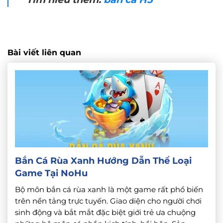
Bài viết liên quan
Bắn Cá Rùa Xanh Hướng Dẫn Thể Loại
Game Tại NoHu
Bộ môn bắn cá rùa xanh là một game rất phổ biến
trên nền tảng trực tuyến. Giao diện cho người chơi
sinh động và bắt mắt đặc biệt giới trẻ ưa chuộng