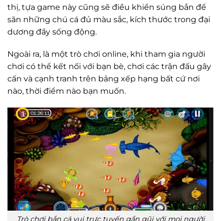
thị, tựa game này cũng sẽ điều khiển súng bắn để
săn những chú cá đủ màu sắc, kích thước trong đại
dương đầy sống động.
Ngoài ra, là một trò chơi online, khi tham gia người
chơi có thể kết nối với bạn bè, chơi các trận đấu gây
cấn và cạnh tranh trên bảng xếp hạng bất cứ nơi
nào, thời điểm nào bạn muốn.
Trò chơi bắn cá vui trực tuyến gần gũi với mọi người