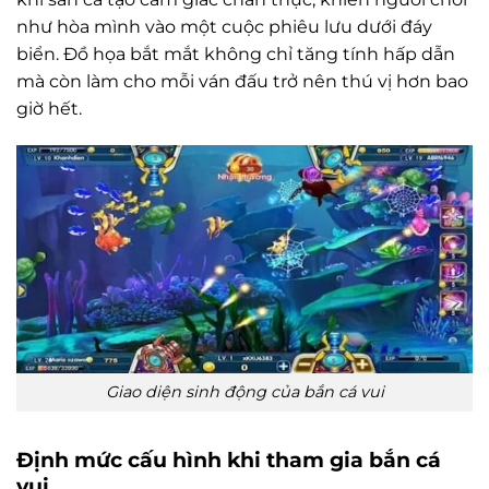
như hòa mình vào một cuộc phiêu lưu dưới đáy
biển. Đồ họa bắt mắt không chỉ tăng tính hấp dẫn
mà còn làm cho mỗi ván đấu trở nên thú vị hơn bao
giờ hết.
Giao diện sinh động của bắn cá vui
Định mức cấu hình khi tham gia bắn cá
vui