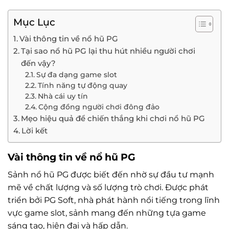
Mục Lục
Vài thông tin về nổ hũ PG
Tại sao nổ hũ PG lại thu hút nhiều người chơi
đến vậy?
Sự đa dạng game slot
Tính năng tự động quay
Nhà cái uy tín
Cộng đồng người chơi đông đảo
Mẹo hiệu quả để chiến thắng khi chơi nổ hũ PG
Lời kết
Vài thông tin về nổ hũ PG
Sảnh nổ hũ PG được biết đến nhờ sự đầu tư mạnh
mẽ về chất lượng và số lượng trò chơi. Được phát
triển bởi PG Soft, nhà phát hành nổi tiếng trong lĩnh
vực game slot, sảnh mang đến những tựa game
sáng tạo, hiện đại và hấp dẫn.