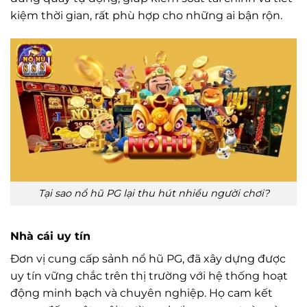
kiệm thời gian, rất phù hợp cho những ai bận rộn.
Tại sao nổ hũ PG lại thu hút nhiều người chơi?
Nhà cái uy tín
Đơn vị cung cấp sảnh nổ hũ PG, đã xây dựng được
uy tín vững chắc trên thị trường với hệ thống hoạt
động minh bạch và chuyên nghiệp. Họ cam kết