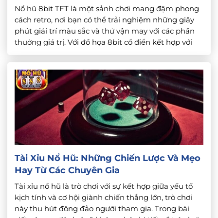
Nổ hũ 8bit TFT là một sảnh chơi mang đậm phong
cách retro, nơi bạn có thể trải nghiệm những giây
phút giải trí màu sắc và thử vận may với các phần
thưởng giá trị. Với đồ họa 8bit cổ điển kết hợp với
các tính năng hiện đại, nohu không chỉ cuốn hút…
Tài Xỉu Nổ Hũ: Những Chiến Lược Và Mẹo
Hay Từ Các Chuyên Gia
Tài xỉu nổ hũ là trò chơi với sự kết hợp giữa yếu tố
kịch tính và cơ hội giành chiến thắng lớn, trò chơi
này thu hút đông đảo người tham gia. Trong bài