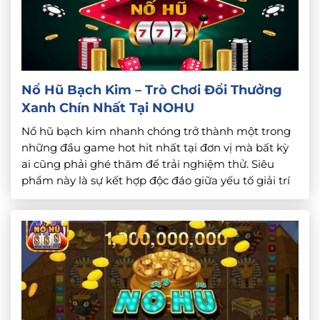
Nổ Hũ Bạch Kim – Trò Chơi Đổi Thưởng
Xanh Chín Nhất Tại NOHU
Nổ hũ bạch kim nhanh chóng trở thành một trong
những đầu game hot hit nhất tại đơn vị mà bất kỳ
ai cũng phải ghé thăm để trải nghiệm thử. Siêu
phẩm này là sự kết hợp độc đáo giữa yếu tố giải trí
và cơ chế đổi thưởng hiện đại, mang lại những…