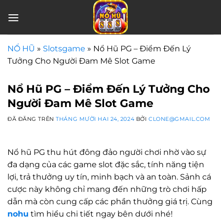
Chuyển
đến
nội
dung
NỔ HŨ
»
Slotsgame
»
Nổ Hũ PG – Điểm Đến Lý
Tưởng Cho Người Đam Mê Slot Game
Nổ Hũ PG – Điểm Đến Lý Tưởng Cho
Người Đam Mê Slot Game
ĐÃ ĐĂNG TRÊN
THÁNG MƯỜI HAI 24, 2024
BỞI
CLONE@GMAIL.COM
Nổ hũ PG thu hút đông đảo người chơi nhờ vào sự
đa dạng của các game slot đặc sắc, tính năng tiện
lợi, trả thưởng uy tín, minh bạch và an toàn. Sảnh cá
cược này không chỉ mang đến những trò chơi hấp
dẫn mà còn cung cấp các phần thưởng giá trị. Cùng
nohu
tìm hiểu chi tiết ngay bên dưới nhé!