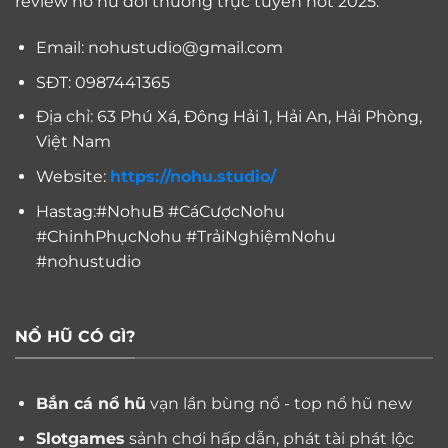
review nổ hũ đổi thưởng trực tuyến hot 2025.
Email:
nohustudio@gmail.com
SĐT: 0987441365
Địa chỉ: 63 Phú Xá, Đông Hải 1, Hải An, Hải Phòng,
Việt Nam
Website:
https://nohu.studio/
Hastag:#NohuB #CáCượcNohu
#ChinhPhụcNohu #TrảiNghiệmNohu
#nohustudio
NỔ HŨ CÓ GÌ?
Bắn cá nổ hũ
vạn lần bùng nổ - top nổ hũ new
Slotgames
sảnh chơi hấp dẫn, phát tài phát lộc