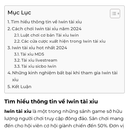
Mục Lục
Tìm hiểu thông tin về Iwin tài xỉu
Cách chơi Iwin tài xỉu năm 2024
Luật chơi cơ bản Tài xỉu Iwin
Các cửa cược xuất hiện trong Iwin tài xỉu
Iwin tài xỉu hot nhất 2024
Tài xỉu MD5
Tài xỉu livestream
Tài xỉu sicbo Iwin
Những kinh nghiệm bất bại khi tham gia Iwin tài
xỉu
Kết Luận
Tìm hiểu thông tin về Iwin tài xỉu
Iwin tài xỉu
là một trong những sảnh game sở hữu
lượng người chơi truy cập đông đảo. Sân chơi mang
đến cho hội viên cơ hội giành chiến đến 50%. Đơn vị