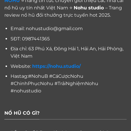
NOHU
⭐Trang tin tức chuyên giới thiệu các nhà cái
nổ hũ uy tín nhất Việt Nam ⭐
Nohu studio
– Trang
review nổ hũ đổi thưởng trực tuyến hot 2025.
Email:
nohustudio@gmail.com
SĐT: 0987441365
Địa chỉ: 63 Phú Xá, Đông Hải 1, Hải An, Hải Phòng,
Việt Nam
Website:
https://nohu.studio/
Hastag:#NohuB #CáCượcNohu
#ChinhPhụcNohu #TrảiNghiệmNohu
#nohustudio
NỔ HŨ CÓ GÌ?