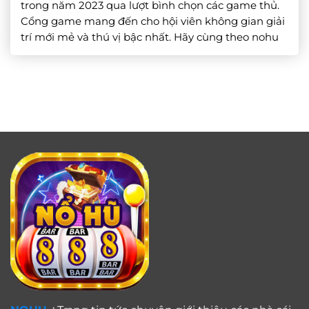
trong năm 2023 qua lượt bình chọn các game thủ.
Cổng game mang đến cho hội viên không gian giải
trí mới mẻ và thú vị bậc nhất. Hãy cùng theo nohu
khám phá và cập nhật các tin tức mới nhất về sân…