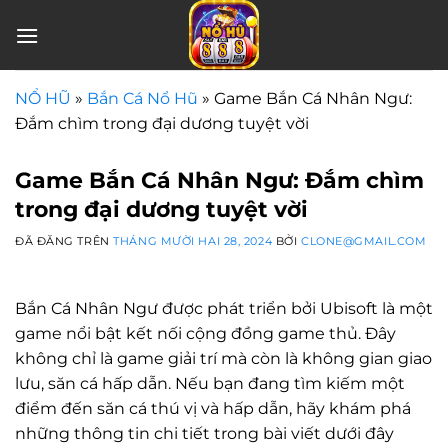
Chuyển
đến
nội
dung
NỔ HŨ
»
Bắn Cá Nổ Hũ
»
Game Bắn Cá Nhân Ngư:
Đắm chìm trong đại dương tuyệt vời
Game Bắn Cá Nhân Ngư: Đắm chìm
trong đại dương tuyệt vời
ĐÃ ĐĂNG TRÊN
THÁNG MƯỜI HAI 28, 2024
BỞI
CLONE@GMAIL.COM
Bắn Cá Nhân Ngư được phát triển bởi Ubisoft là một
game nổi bật kết nối cộng đồng game thủ. Đây
không chỉ là game giải trí mà còn là không gian giao
lưu, săn cá hấp dẫn. Nếu bạn đang tìm kiếm một
điểm đến săn cá thú vị và hấp dẫn, hãy khám phá
những thông tin chi tiết trong bài viết dưới đây