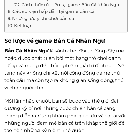
Cách thức rút tiền tại game Bắn Cá Nhân Ngư
Các sự kiện hấp dẫn tại game bắn cá
Những lưu ý khi chơi bắn cá
Kết luận
Sơ lược về game Bắn Cá Nhân Ngư
Bắn Cá Nhân Ngư
là sảnh chơi đổi thưởng đầy mê
hoặc, được phát triển bởi một hãng trò chơi danh
tiếng và mang đến trải nghiệm giải trí đỉnh cao. Nền
tảng này không chỉ kết nối cộng đồng game thủ
toàn cầu mà còn tạo ra không gian sống động, thú
vị cho người chơi
Mỗi lần nhấp chuột, bạn sẽ bước vào thế giới đại
dương kỳ bí nơi những cuộc chiến bắn cá căng
thẳng diễn ra. Cùng khám phá, giao lưu và so tài với
những người đam mê bắn cá trên khắp thế giới để
tạo nên những kỷ niệm khó quên.