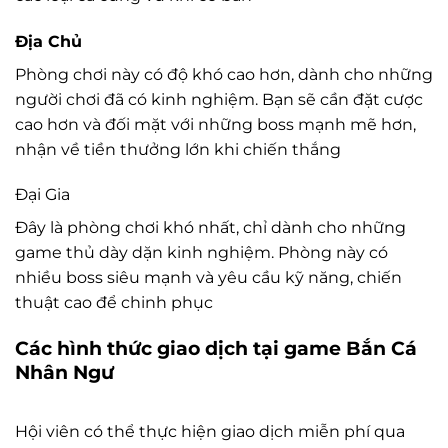
Địa Chủ
Phòng chơi này có độ khó cao hơn, dành cho những
người chơi đã có kinh nghiệm. Bạn sẽ cần đặt cược
cao hơn và đối mặt với những boss mạnh mẽ hơn,
nhận về tiền thưởng lớn khi chiến thắng
Đại Gia
Đây là phòng chơi khó nhất, chỉ dành cho những
game thủ dày dặn kinh nghiệm. Phòng này có
nhiều boss siêu mạnh và yêu cầu kỹ năng, chiến
thuật cao để chinh phục
Các hình thức giao dịch tại game Bắn Cá
Nhân Ngư
Hội viên có thể thực hiện giao dịch miễn phí qua