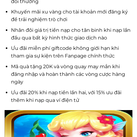
đổi thưởng
Khuyến mãi xu vàng cho tài khoản mới đăng ký
để trải nghiệm trò chơi
Nhân đôi giá trị tiền nạp cho tân binh khi nạp lần
đầu qua bất kỳ hình thức giao dịch nào
Ưu đãi miễn phí giftcode không giới hạn khi
tham gia sự kiện trên Fanpage chính thức
Mã quà tặng 20K và vòng quay may mắn khi
đăng nhập và hoàn thành các vòng cược hàng
ngày
Ưu đãi 20% khi nạp tiền lần hai, với 15% ưu đãi
thêm khi nạp qua ví điện tử