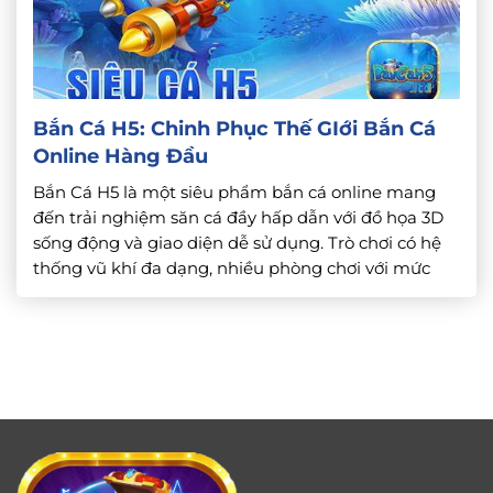
Bắn Cá H5: Chinh Phục Thế GIới Bắn Cá
Online Hàng Đầu
Bắn Cá H5 là một siêu phẩm bắn cá online mang
đến trải nghiệm săn cá đầy hấp dẫn với đồ họa 3D
sống động và giao diện dễ sử dụng. Trò chơi có hệ
thống vũ khí đa dạng, nhiều phòng chơi với mức
cược khác nhau và các tính năng thú vị. Bài…