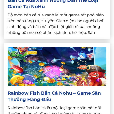
Bắn Cá Rùa Xanh Hướng Dẫn Thể Loại
Game Tại NoHu
Bộ môn bắn cá rùa xanh là một game rất phổ biến
trên nền tảng trực tuyến. Giao diện cho người chơi
sinh động và bắt mắt đặc biệt giới trẻ ưa chuộng
những bộ môn có phần kịch tính, hồi hộp. Sản
phẩm mang đến cho người chơi những trải nghiệm
thú vị về…
Rainbow Fish Bắn Cá Nohu – Game Săn
Thưởng Hàng Đầu
Rainbow fish bắn cá là một loại game săn bắt đổi
thưởng đang rất được ưa chuộng tại trang game