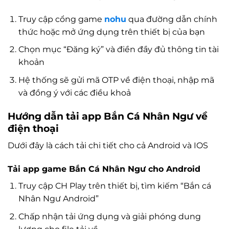
Truy cập cổng game
nohu
qua đường dẫn chính
thức hoặc mở ứng dụng trên thiết bị của bạn
Chọn mục “Đăng ký” và điền đầy đủ thông tin tài
khoản
Hệ thống sẽ gửi mã OTP về điện thoại, nhập mã
và đồng ý với các điều khoả
Hướng dẫn tải app Bắn Cá Nhân Ngư về
điện thoại
Dưới đây là cách tải chi tiết cho cả Android và IOS
Tải app game Bắn Cá Nhân Ngư cho Android
Truy cập CH Play trên thiết bị, tìm kiếm “Bắn cá
Nhân Ngư Android”
Chấp nhận tải ứng dụng và giải phóng dung