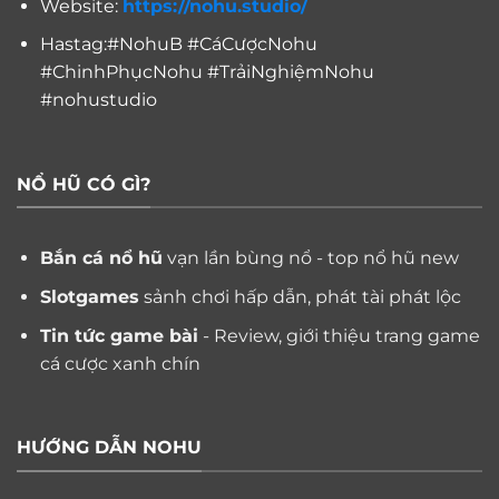
Website:
https://nohu.studio/
Hastag:#NohuB #CáCượcNohu
#ChinhPhụcNohu #TrảiNghiệmNohu
#nohustudio
NỔ HŨ CÓ GÌ?
Bắn cá nổ hũ
vạn lần bùng nổ - top nổ hũ new
Slotgames
sảnh chơi hấp dẫn, phát tài phát lộc
Tin tức game bài
- Review, giới thiệu trang game
cá cược xanh chín
HƯỚNG DẪN NOHU