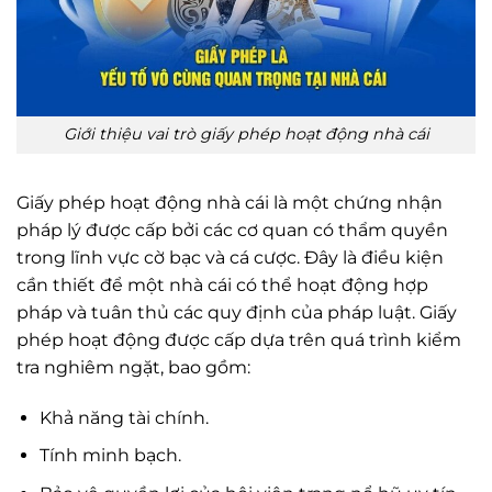
Giới thiệu vai trò giấy phép hoạt động nhà cái
Giấy phép hoạt động nhà cái là một chứng nhận
pháp lý được cấp bởi các cơ quan có thẩm quyền
trong lĩnh vực cờ bạc và cá cược. Đây là điều kiện
cần thiết để một nhà cái có thể hoạt động hợp
pháp và tuân thủ các quy định của pháp luật. Giấy
phép hoạt động được cấp dựa trên quá trình kiểm
tra nghiêm ngặt, bao gồm:
Khả năng tài chính.
Tính minh bạch.