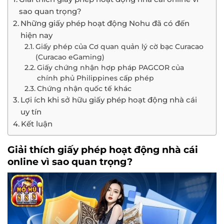
sao quan trọng?
Những giấy phép hoạt động Nohu đã có đến
hiện nay
Giấy phép của Cơ quan quản lý cờ bạc Curacao
(Curacao eGaming)
Giấy chứng nhận hợp pháp PAGCOR của
chính phủ Philippines cấp phép
Chứng nhận quốc tế khác
Lợi ích khi sở hữu giấy phép hoạt động nhà cái
uy tín
Kết luận
Giải thích giấy phép hoạt động nhà cái
online vì sao quan trọng?