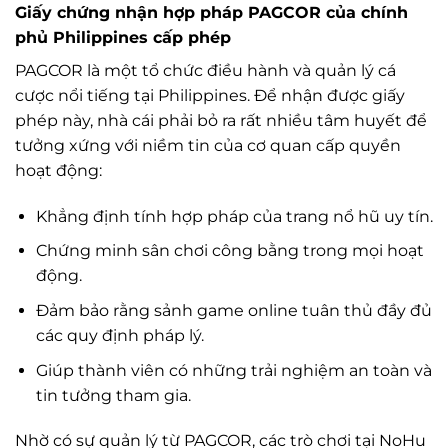
Giấy chứng nhận hợp pháp PAGCOR của chính
phủ Philippines cấp phép
PAGCOR là một tổ chức điều hành và quản lý cá
cược nổi tiếng tại Philippines. Để nhận được giấy
phép này, nhà cái phải bỏ ra rất nhiều tâm huyết để
tưởng xứng với niềm tin của cơ quan cấp quyền
hoạt động:
Khẳng định tính hợp pháp của trang nổ hũ uy tín.
Chứng minh sân chơi công bằng trong mọi hoạt
động.
Đảm bảo rằng sảnh game online tuân thủ đầy đủ
các quy định pháp lý.
Giúp thành viên có những trải nghiệm an toàn và
tin tưởng tham gia.
Nhờ có sự quản lý từ PAGCOR, các trò chơi tại NoHu