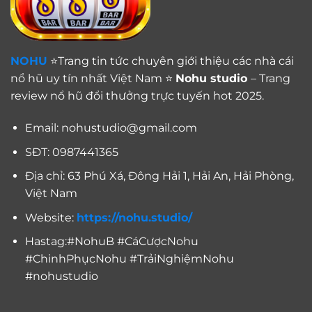
NOHU
⭐Trang tin tức chuyên giới thiệu các nhà cái
nổ hũ uy tín nhất Việt Nam ⭐
Nohu studio
– Trang
review nổ hũ đổi thưởng trực tuyến hot 2025.
Email:
nohustudio@gmail.com
SĐT: 0987441365
Địa chỉ: 63 Phú Xá, Đông Hải 1, Hải An, Hải Phòng,
Việt Nam
Website:
https://nohu.studio/
Hastag:#NohuB #CáCượcNohu
#ChinhPhụcNohu #TrảiNghiệmNohu
#nohustudio